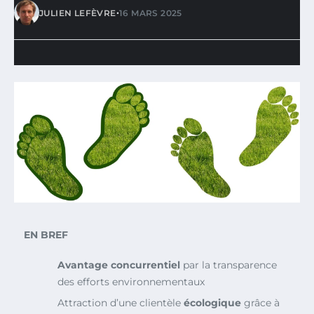
•
JULIEN LEFÈVRE
16 MARS 2025
EN BREF
Avantage concurrentiel
par la transparence
des efforts environnementaux
Attraction d’une clientèle
écologique
grâce à