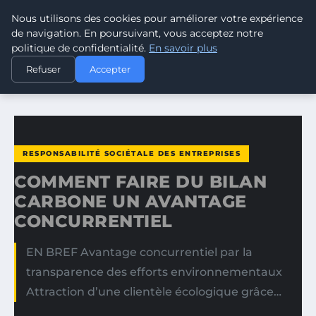
Nous utilisons des cookies pour améliorer votre expérience
CLIMATE RESPONSE BLOG
de navigation. En poursuivant, vous acceptez notre
politique de confidentialité.
En savoir plus
ACCUEIL
RESPONSABILITÉ SOCIÉTALE DES ENTREPRISES
Refuser
Accepter
COMMENT FAIRE DU BILAN CARBONE UN AVANTAGE…
RESPONSABILITÉ SOCIÉTALE DES ENTREPRISES
COMMENT FAIRE DU BILAN
CARBONE UN AVANTAGE
CONCURRENTIEL
EN BREF Avantage concurrentiel par la
transparence des efforts environnementaux
Attraction d’une clientèle écologique grâce…