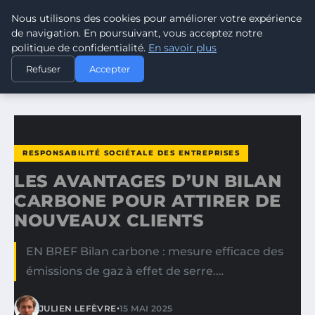
Nous utilisons des cookies pour améliorer votre expérience
CLIMATE RESPONSE BLOG
de navigation. En poursuivant, vous acceptez notre
politique de confidentialité.
En savoir plus
ACCUEIL
RESPONSABILITÉ SOCIÉTALE DES ENTREPRISES
Refuser
Accepter
LES AVANTAGES D’UN BILAN CARBONE POUR ATTIRER DE…
RESPONSABILITÉ SOCIÉTALE DES ENTREPRISES
LES AVANTAGES D’UN BILAN
CARBONE POUR ATTIRER DE
NOUVEAUX CLIENTS
EN BREF Bilan carbone : mesure efficace des
émissions de gaz à effet de serre.…
•
JULIEN LEFÈVRE
15 MAI 2025