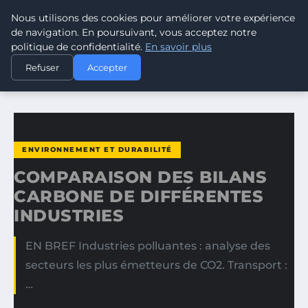
Nous utilisons des cookies pour améliorer votre expérience
CLIMATE RESPONSE BLOG
de navigation. En poursuivant, vous acceptez notre
politique de confidentialité.
En savoir plus
ACCUEIL
ENVIRONNEMENT ET DURABILITÉ
Refuser
Accepter
COMPARAISON DES BILANS CARBONE DE DIFFÉRENTES…
ENVIRONNEMENT ET DURABILITÉ
COMPARAISON DES BILANS
CARBONE DE DIFFÉRENTES
INDUSTRIES
EN BREF Industries polluantes : analyse des
secteurs les plus émetteurs de CO2. Transport :
…