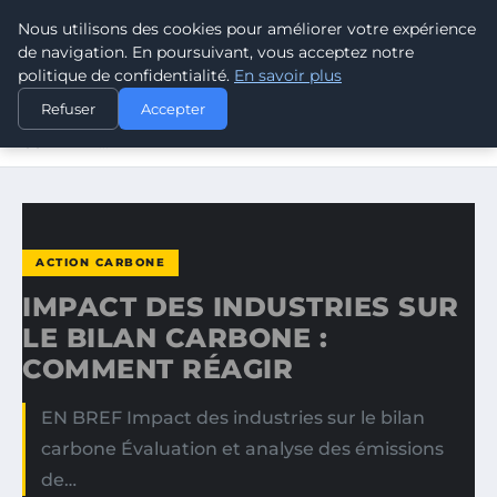
Nous utilisons des cookies pour améliorer votre expérience
CLIMATE RESPONSE BLOG
de navigation. En poursuivant, vous acceptez notre
politique de confidentialité.
En savoir plus
ACCUEIL
ACTION CARBONE
Refuser
Accepter
IMPACT DES INDUSTRIES SUR LE BILAN CARBONE :
COMMENT…
ACTION CARBONE
IMPACT DES INDUSTRIES SUR
LE BILAN CARBONE :
COMMENT RÉAGIR
EN BREF Impact des industries sur le bilan
carbone Évaluation et analyse des émissions
de…