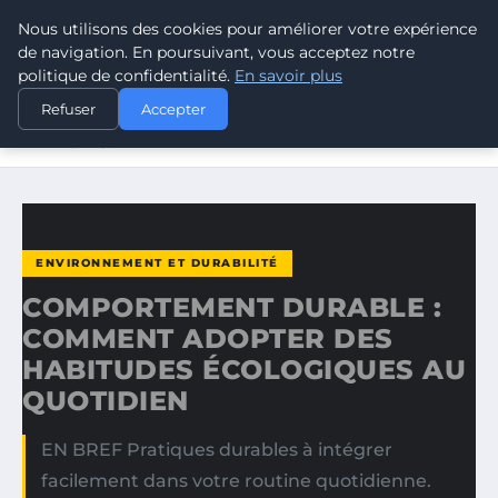
Nous utilisons des cookies pour améliorer votre expérience
CLIMATE RESPONSE BLOG
de navigation. En poursuivant, vous acceptez notre
politique de confidentialité.
En savoir plus
ACCUEIL
ENVIRONNEMENT ET DURABILITÉ
Refuser
Accepter
COMPORTEMENT DURABLE : COMMENT ADOPTER DES
HABITUDES…
ENVIRONNEMENT ET DURABILITÉ
COMPORTEMENT DURABLE :
COMMENT ADOPTER DES
HABITUDES ÉCOLOGIQUES AU
QUOTIDIEN
EN BREF Pratiques durables à intégrer
facilement dans votre routine quotidienne.