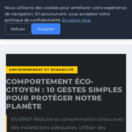
Nous utilisons des cookies pour améliorer votre expérience
CLIMATE RESPONSE BLOG
de navigation. En poursuivant, vous acceptez notre
politique de confidentialité.
En savoir plus
ACCUEIL
ENVIRONNEMENT ET DURABILITÉ
Refuser
Accepter
COMPORTEMENT ÉCO-CITOYEN : 10 GESTES SIMPLES
POUR…
ENVIRONNEMENT ET DURABILITÉ
COMPORTEMENT ÉCO-
CITOYEN : 10 GESTES SIMPLES
POUR PROTÉGER NOTRE
PLANÈTE
EN BREF Réduire sa consommation d’eau avec
des installations adéquates. Utiliser des