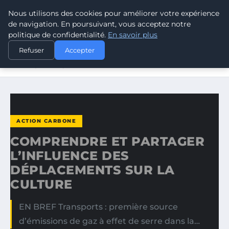
Nous utilisons des cookies pour améliorer votre expérience
CLIMATE RESPONSE BLOG
de navigation. En poursuivant, vous acceptez notre
politique de confidentialité.
En savoir plus
ACCUEIL
ACTION CARBONE
Refuser
Accepter
COMPRENDRE ET PARTAGER L’INFLUENCE DES
DÉPLACEMENTS…
ACTION CARBONE
COMPRENDRE ET PARTAGER
L’INFLUENCE DES
DÉPLACEMENTS SUR LA
CULTURE
EN BREF Transports : première source
d’émissions de gaz à effet de serre dans la…