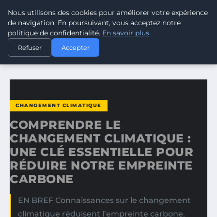
Nous utilisons des cookies pour améliorer votre expérience
CLIMATE RESPONSE BLOG
de navigation. En poursuivant, vous acceptez notre
politique de confidentialité.
En savoir plus
ACCUEIL
CHANGEMENT CLIMATIQUE
Refuser
Accepter
COMPRENDRE LE CHANGEMENT CLIMATIQUE : UNE CLÉ…
CHANGEMENT CLIMATIQUE
COMPRENDRE LE
CHANGEMENT CLIMATIQUE :
UNE CLÉ ESSENTIELLE POUR
RÉDUIRE NOTRE EMPREINTE
CARBONE
EN BREF Connaissances sur le changement
climatique réduisent l’empreinte carbone.