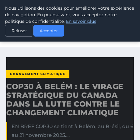
Nous utilisons des cookies pour améliorer votre expérience
CLIMATE RESPONSE BLOG
de navigation. En poursuivant, vous acceptez notre
politique de confidentialité.
En savoir plus
ACCUEIL
CHANGEMENT CLIMATIQUE
Refuser
Accepter
COP30 À BELÉM : LE VIRAGE STRATÉGIQUE DU CANADA
DANS…
CHANGEMENT CLIMATIQUE
COP30 À BELÉM : LE VIRAGE
STRATÉGIQUE DU CANADA
DANS LA LUTTE CONTRE LE
CHANGEMENT CLIMATIQUE
EN BREF COP30 se tient à Belém, au Brésil, du 6
au 21 novembre 2025.…