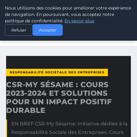
Nous utilisons des cookies pour améliorer votre expérience
CLIMATE RESPONSE BLOG
de navigation. En poursuivant, vous acceptez notre
politique de confidentialité.
En savoir plus
ACCUEIL
RESPONSABILITÉ SOCIÉTALE DES ENTREPRISES
Refuser
Accepter
CSR-MY SÉSAME : COURS 2023-2024 ET SOLUTIONS POUR
UN…
RESPONSABILITÉ SOCIÉTALE DES ENTREPRISES
CSR-MY SÉSAME : COURS
2023-2024 ET SOLUTIONS
POUR UN IMPACT POSITIF
DURABLE
EN BREF CSR-My Sésame: Initiative dédiée à la
Responsabilité Sociale des Entreprises. Cours