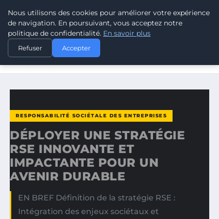
Nous utilisons des cookies pour améliorer votre expérience
CLIMATE RESPONSE BLOG
de navigation. En poursuivant, vous acceptez notre
politique de confidentialité.
En savoir plus
ACCUEIL
RESPONSABILITÉ SOCIÉTALE DES ENTREPRISES
Refuser
Accepter
DÉPLOYER UNE STRATÉGIE RSE INNOVANTE ET
IMPACTANTE…
RESPONSABILITÉ SOCIÉTALE DES ENTREPRISES
DÉPLOYER UNE STRATÉGIE
RSE INNOVANTE ET
IMPACTANTE POUR UN
AVENIR DURABLE
EN BREF Définition de la stratégie RSE :
Intégration des enjeux sociétaux et