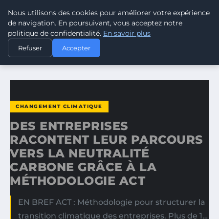
Nous utilisons des cookies pour améliorer votre expérience
CLIMATE RESPONSE BLOG
de navigation. En poursuivant, vous acceptez notre
politique de confidentialité.
En savoir plus
ACCUEIL
CHANGEMENT CLIMATIQUE
Refuser
Accepter
DES ENTREPRISES RACONTENT LEUR PARCOURS VERS LA…
CHANGEMENT CLIMATIQUE
DES ENTREPRISES
RACONTENT LEUR PARCOURS
VERS LA NEUTRALITÉ
CARBONE GRÂCE À LA
MÉTHODOLOGIE ACT
EN BREF ACT : Méthodologie pour structurer la
transition climatique des entreprises. Plus de 1…