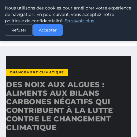
Nous utilisons des cookies pour améliorer votre expérience
CLIMATE RESPONSE BLOG
de navigation. En poursuivant, vous acceptez notre
politique de confidentialité.
En savoir plus
ACCUEIL
CHANGEMENT CLIMATIQUE
Refuser
Accepter
DES NOIX AUX ALGUES : ALIMENTS AUX BILANS
CARBONES…
CHANGEMENT CLIMATIQUE
DES NOIX AUX ALGUES :
ALIMENTS AUX BILANS
CARBONES NÉGATIFS QUI
CONTRIBUENT À LA LUTTE
CONTRE LE CHANGEMENT
CLIMATIQUE