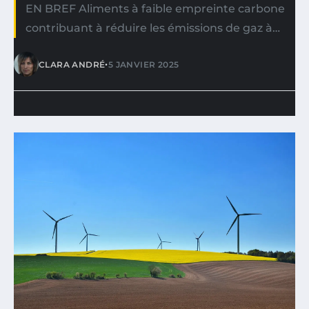
EN BREF Aliments à faible empreinte carbone
contribuant à réduire les émissions de gaz à…
•
CLARA ANDRÉ
5 JANVIER 2025