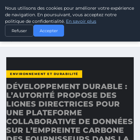
Nous utilisons des cookies pour améliorer votre expérience
CLIMATE RESPONSE BLOG
de navigation. En poursuivant, vous acceptez notre
politique de confidentialité.
En savoir plus
ACCUEIL
ENVIRONNEMENT ET DURABILITÉ
Refuser
Accepter
DÉVELOPPEMENT DURABLE : L’AUTORITÉ PROPOSE DES
LIGNES…
ENVIRONNEMENT ET DURABILITÉ
DÉVELOPPEMENT DURABLE :
L’AUTORITÉ PROPOSE DES
LIGNES DIRECTRICES POUR
UNE PLATEFORME
COLLABORATIVE DE DONNÉES
SUR L’EMPREINTE CARBONE
DES FOURNISSEURS DANS LA