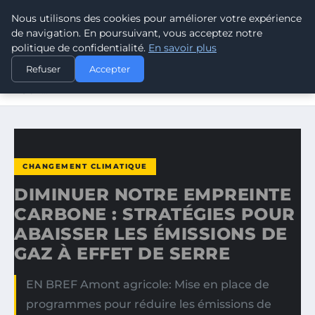
Nous utilisons des cookies pour améliorer votre expérience
CLIMATE RESPONSE BLOG
de navigation. En poursuivant, vous acceptez notre
politique de confidentialité.
En savoir plus
ACCUEIL
CHANGEMENT CLIMATIQUE
Refuser
Accepter
DIMINUER NOTRE EMPREINTE CARBONE : STRATÉGIES
POUR…
CHANGEMENT CLIMATIQUE
DIMINUER NOTRE EMPREINTE
CARBONE : STRATÉGIES POUR
ABAISSER LES ÉMISSIONS DE
GAZ À EFFET DE SERRE
EN BREF Amont agricole: Mise en place de
programmes pour réduire les émissions de