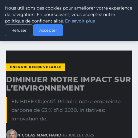
Nous utilisons des cookies pour améliorer votre expérience
CLIMATE RESPONSE BLOG
de navigation. En poursuivant, vous acceptez notre
politique de confidentialité.
En savoir plus
ACCUEIL
ÉNERGIE RENOUVELABLE
Refuser
Accepter
DIMINUER NOTRE IMPACT SUR L’ENVIRONNEMENT
ÉNERGIE RENOUVELABLE
DIMINUER NOTRE IMPACT SUR
L’ENVIRONNEMENT
EN BREF Objectif: Réduire notre empreinte
carbone de 63 % d’ici 2030. Initiatives:
Innovation de…
•
NICOLAS MARCHAND
16 JUILLET 2025