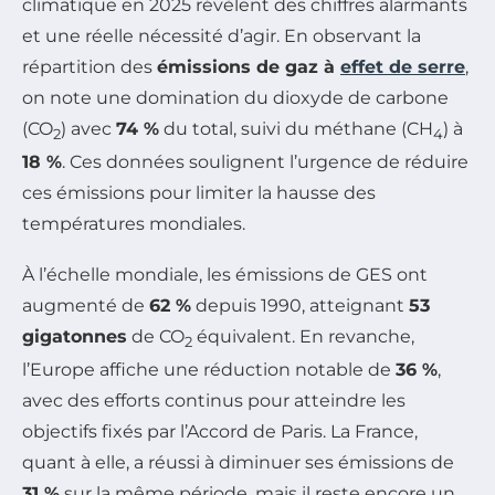
climatique en 2025 révèlent des chiffres alarmants
et une réelle nécessité d’agir. En observant la
répartition des
émissions de gaz à
effet de serre
,
on note une domination du dioxyde de carbone
(CO
) avec
74 %
du total, suivi du méthane (CH
) à
2
4
18 %
. Ces données soulignent l’urgence de réduire
ces émissions pour limiter la hausse des
températures mondiales.
À l’échelle mondiale, les émissions de GES ont
augmenté de
62 %
depuis 1990, atteignant
53
gigatonnes
de CO
équivalent. En revanche,
2
l’Europe affiche une réduction notable de
36 %
,
avec des efforts continus pour atteindre les
objectifs fixés par l’Accord de Paris. La France,
quant à elle, a réussi à diminuer ses émissions de
31 %
sur la même période, mais il reste encore un