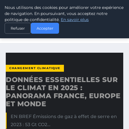
Nous utilisons des cookies pour améliorer votre expérience
CLIMATE RESPONSE BLOG
de navigation. En poursuivant, vous acceptez notre
politique de confidentialité.
En savoir plus
ACCUEIL
CHANGEMENT CLIMATIQUE
Refuser
Accepter
DONNÉES ESSENTIELLES SUR LE CLIMAT EN 2025 :
PANORAMA…
CHANGEMENT CLIMATIQUE
DONNÉES ESSENTIELLES SUR
LE CLIMAT EN 2025 :
PANORAMA FRANCE, EUROPE
ET MONDE
EN BREF Émissions de gaz à effet de serre en
2023 : 53 Gt CO2…