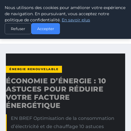
Nous utilisons des cookies pour améliorer votre expérience
CLIMATE RESPONSE BLOG
de navigation. En poursuivant, vous acceptez notre
politique de confidentialité.
En savoir plus
ACCUEIL
ÉNERGIE RENOUVELABLE
Refuser
Accepter
ÉCONOMIE D’ÉNERGIE : 10 ASTUCES POUR RÉDUIRE
VOTRE…
ÉNERGIE RENOUVELABLE
ÉCONOMIE D’ÉNERGIE : 10
ASTUCES POUR RÉDUIRE
VOTRE FACTURE
ÉNERGÉTIQUE
EN BREF Optimisation de la consommation
d’électricité et de chauffage 10 astuces