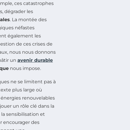
emple, ces catastrophes
, dégrader les
iales
. La montée des
giques néfastes
tent également les
stion de ces crises de
iaux, nous nous donnons
âtir un
avenir durable
ique
nous impose.
ques ne se limitent pas à
exte plus large où
 énergies renouvelables
ouer un rôle clé dans la
 sensibilisation et
ur encourager des