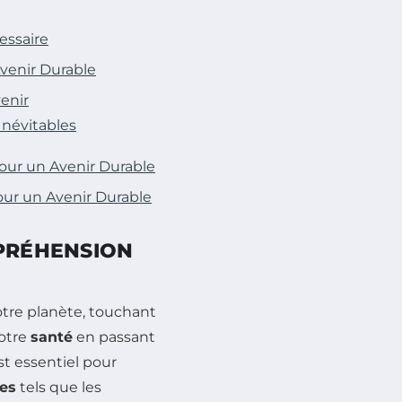
essaire
venir Durable
enir
Inévitables
our un Avenir Durable
our un Avenir Durable
MPRÉHENSION
otre planète, touchant
otre
santé
en passant
t essentiel pour
es
tels que les