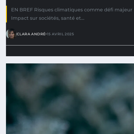
EN BREF Risques climatiques comme défi majeur 
Impact sur sociétés, santé et…
•
CLARA ANDRÉ
15 AVRIL 2025