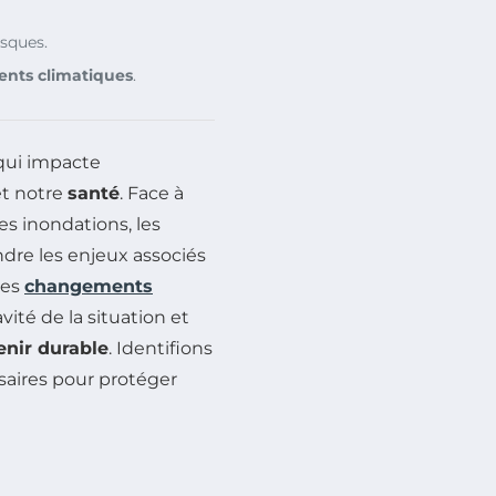
isques.
nts climatiques
.
qui impacte
t notre
santé
. Face à
es inondations, les
ndre les enjeux associés
es
changements
ité de la situation et
enir durable
. Identifions
saires pour protéger