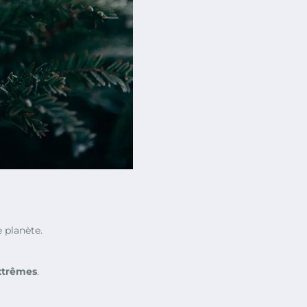
 planète.
xtrêmes
.