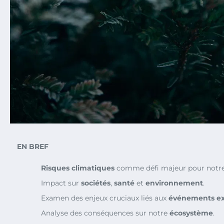
EN BREF
Risques climatiques
comme défi majeur pour notre
Impact sur
sociétés
,
santé
et
environnement
.
Examen des enjeux cruciaux liés aux
événements e
Analyse des conséquences sur notre
écosystème
.