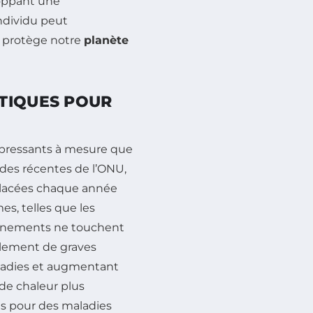
loppant une
ndividu peut
i protège notre
planète
TIQUES POUR
 pressants à mesure que
udes récentes de l’ONU,
éplacées chaque année
es, telles que les
événements ne touchent
alement de graves
aladies et augmentant
 de chaleur plus
ns pour des maladies