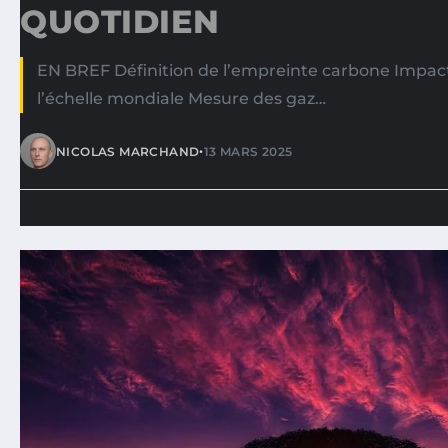
QUOTIDIEN
EN BREF Définition de l’empreinte carbone Impac
l’échelle mondiale Mesure des gaz…
•
NICOLAS MARCHAND
13 MARS 2025