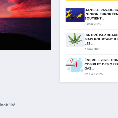
DANS LE PAS-DE-C
L’UNION EUROPÉE
SOUTIENT…
6 mai 2026
IGNORÉ PAR BEAU
MAIS POURTANT ILL
LES…
3 mai 2026
ÉNERGIE 2026 : C
COMPLET DES OFF
GAZ…
27 avril 2026
inabilité