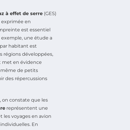
az à effet de serre
(GES)
, exprimée en
empreinte est essentiel
ar exemple, une étude a
par habitant est
es régions développées,
at met en évidence
r même de petits
r des répercussions
, on constate que les
ure
représentent une
et les voyages en avion
individuelles. En