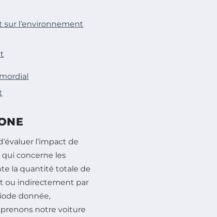
 sur l’environnement
t
mordial
t
BONE
’évaluer l’impact de
e qui concerne les
te la quantité totale de
t ou indirectement par
riode donnée,
prenons notre voiture