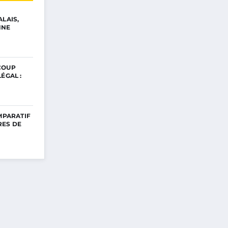
ALAIS,
NNE
COUP
ÉGAL :
OMPARATIF
RES DE