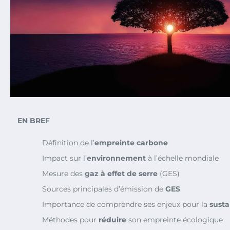
EN BREF
Définition de l’
empreinte carbone
Impact sur l’
environnement
à l’échelle mondiale
Mesure des
gaz à effet de serre
(GES)
Sources principales d’émission de
GES
Importance de comprendre ses enjeux pour la
susta
Méthodes pour
réduire
son empreinte écologique