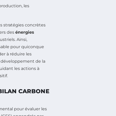
roduction, les
es stratégies concrètes
vers des
énergies
triels. Ainsi,
sable pour quiconque
der à réduire les
du développement de la
uidant les actions à
tif.
BILAN CARBONE
ental pour évaluer les