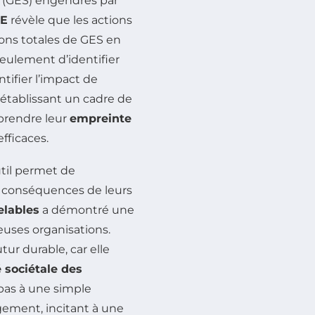
(GES) engendrés par
E
révèle que les actions
ons totales de GES en
eulement d’identifier
tifier l’impact de
 établissant un cadre de
mprendre leur
empreinte
fficaces.
util permet de
x conséquences de leurs
elables
a démontré une
euses organisations.
tur durable, car elle
é sociétale des
 pas à une simple
ngement, incitant à une