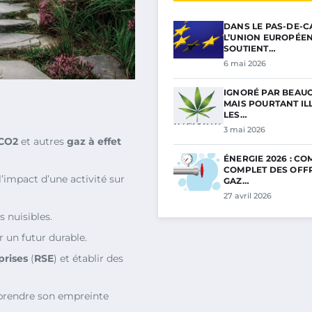
DANS LE PAS-DE-C
L’UNION EUROPÉE
SOUTIENT…
6 mai 2026
IGNORÉ PAR BEAU
MAIS POURTANT ILL
LES…
3 mai 2026
CO2
et autres
gaz à effet
ÉNERGIE 2026 : C
COMPLET DES OFF
impact d’une activité sur
GAZ…
27 avril 2026
 nuisibles.
r un futur durable.
prises
(
RSE
) et établir des
prendre son empreinte