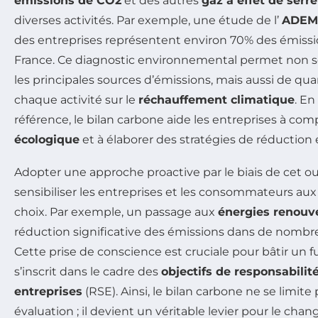
émissions de CO2
et des autres
gaz à effet de serre
diverses activités. Par exemple, une étude de l’
ADEM
des entreprises représentent environ 70% des émissi
France. Ce diagnostic environnemental permet non s
les principales sources d’émissions, mais aussi de quan
chaque activité sur le
réchauffement climatique
. En
référence, le bilan carbone aide les entreprises à co
écologique
et à élaborer des stratégies de réduction e
Adopter une approche proactive par le biais de cet o
sensibiliser les entreprises et les consommateurs au
choix. Par exemple, un passage aux
énergies renouv
réduction significative des émissions dans de nombr
Cette prise de conscience est cruciale pour bâtir un fu
s’inscrit dans le cadre des
objectifs de responsabilit
entreprises
(RSE). Ainsi, le bilan carbone ne se limite
évaluation ; il devient un véritable levier pour le cha