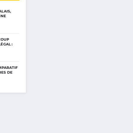
ALAIS,
NNE
COUP
ÉGAL :
OMPARATIF
RES DE