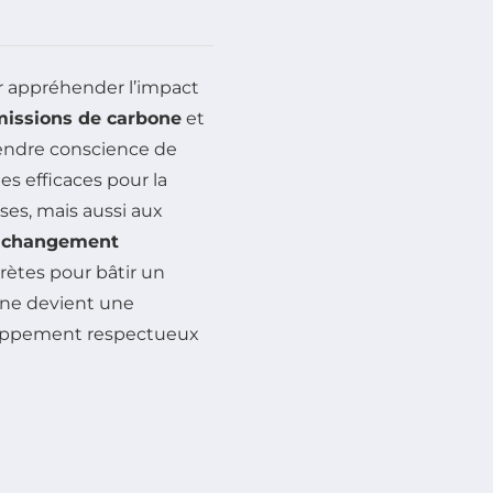
r appréhender l’impact
issions de carbone
et
endre conscience de
s efficaces pour la
ses, mais aussi aux
u
changement
rètes pour bâtir un
bone devient une
eloppement respectueux