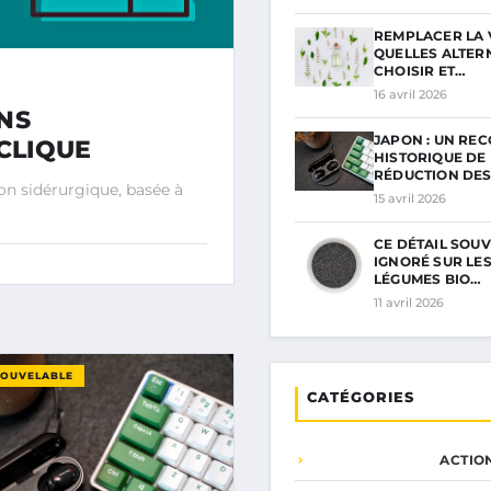
REMPLACER LA 
QUELLES ALTER
CHOISIR ET…
16 avril 2026
NS
JAPON : UN RE
YCLIQUE
HISTORIQUE DE
RÉDUCTION DES
on sidérurgique, basée à
15 avril 2026
CE DÉTAIL SOU
IGNORÉ SUR LES
LÉGUMES BIO…
11 avril 2026
NOUVELABLE
CATÉGORIES
ACTIO