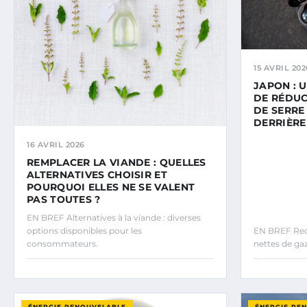
15 AVRIL 202
JAPON : 
DE RÉDUC
DE SERRE
DERRIÈRE
16 AVRIL 2026
REMPLACER LA VIANDE : QUELLES
ALTERNATIVES CHOISIR ET
POURQUOI ELLES NE SE VALENT
PAS TOUTES ?
EN BREF Alternatives à la viande : diverses
options disponibles pour les
EN BREF Reco
consommateurs.
nettes de gaz
ÉNERGIE RENOUVELABLE
ÉNERGIE RE