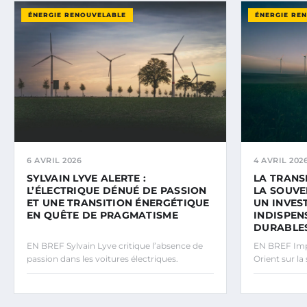
ÉNERGIE RENOUVELABLE
ÉNERGIE RE
4 AVRIL 202
6 AVRIL 2026
LA TRANS
SYLVAIN LYVE ALERTE :
LA SOUVE
L’ÉLECTRIQUE DÉNUÉ DE PASSION
UN INVES
ET UNE TRANSITION ÉNERGÉTIQUE
INDISPEN
EN QUÊTE DE PRAGMATISME
DURABLE
EN BREF Sylvain Lyve critique l’absence de
EN BREF Imp
passion dans les voitures électriques.
Orient sur la