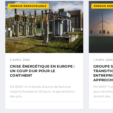
ÉNERGIE RENOUVELABLE
ÉNERGIE RE
2 AVRIL 2026
1 AVRIL 2026
CRISE ÉNERGÉTIQUE EN EUROPE :
GROUPE S
UN COUP DUR POUR LE
TRANSITI
CONTINENT
ENTREPRI
APPROCHE
EN BREF 14 milliards d’euros de factures
EN BREF Tran
imports fossiles en 30 jours. Augmentation
pour les ent
des prix…
dictent des…