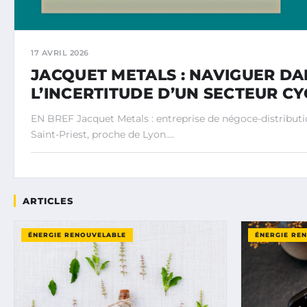
17 AVRIL 2026
JACQUET METALS : NAVIGUER DA
L’INCERTITUDE D’UN SECTEUR C
EN BREF Jacquet Metals : entreprise de négoce-distributi
Saint-Priest, proche de Lyon.…
ARTICLES
ÉNERGIE RENOUVELABLE
ÉNERGIE RE