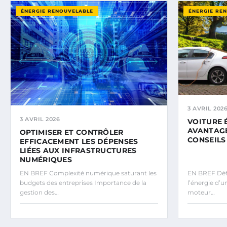
ÉNERGIE RENOUVELABLE
ÉNERGIE RE
3 AVRIL 202
3 AVRIL 2026
VOITURE 
AVANTAGE
OPTIMISER ET CONTRÔLER
CONSEILS
EFFICACEMENT LES DÉPENSES
LIÉES AUX INFRASTRUCTURES
NUMÉRIQUES
EN BREF Complexité numérique saturant les
EN BREF Défin
budgets des entreprises Importance de la
l’énergie d’u
gestion des…
moteur…