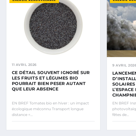
11 AVRIL 2026
9 AVRIL 202
CE DÉTAIL SOUVENT IGNORÉ SUR
LANCEME
LES FRUITS ET LÉGUMES BIO
D’INSTAL
POURRAIT BIEN PESER AUTANT
SOLAIRES
QUE LEUR ABSENCE
L’ESPACE
CHAMPNI
EN BREF Tomates bio en hiver : un impact
EN BREF Inst
écologique méconnu Transport longue
photovoltaïqu
distance =…
fêtes de…