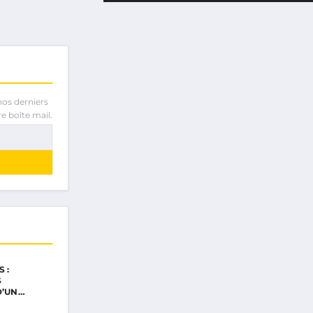
nos derniers
e boîte mail.
 :
S
D’UN…