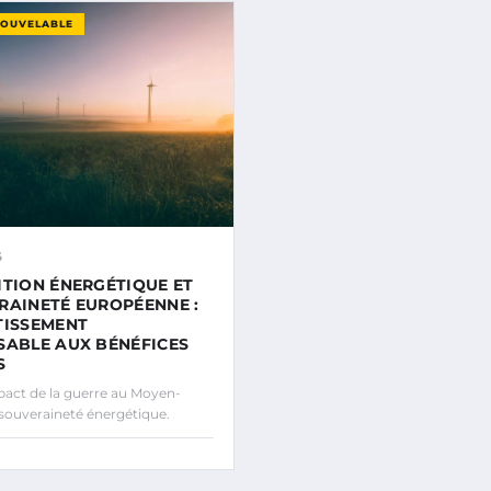
NOUVELABLE
6
ITION ÉNERGÉTIQUE ET
RAINETÉ EUROPÉENNE :
TISSEMENT
SABLE AUX BÉNÉFICES
S
act de la guerre au Moyen-
 souveraineté énergétique.