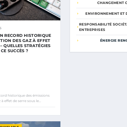
CHANGEMENT C
ENVIRONNEMENT ET 
RESPONSABILITÉ SOCIÉT
6
ENTREPRISES
UN RECORD HISTORIQUE
TION DES GAZ À EFFET
ÉNERGIE REN
 – QUELLES STRATÉGIES
 CE SUCCÈS ?
rd historique des émissions
 à effet de serre sous le…
NOUVELABLE