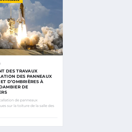
6
NT DES TRAVAUX
LATION DES PANNEAUX
 ET D’OMBRIÈRES À
 DAMBIER DE
ERS
allation de panneaux
es sur la toiture de la salle des