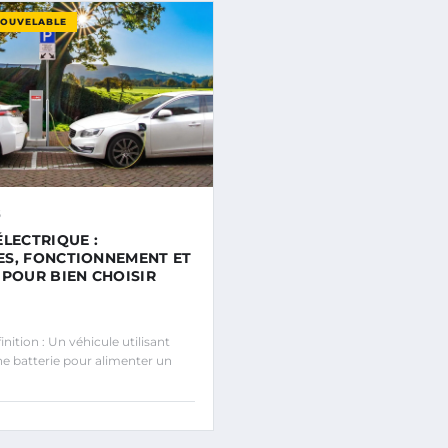
NOUVELABLE
6
ÉLECTRIQUE :
S, FONCTIONNEMENT ET
 POUR BIEN CHOISIR
ition : Un véhicule utilisant
ne batterie pour alimenter un