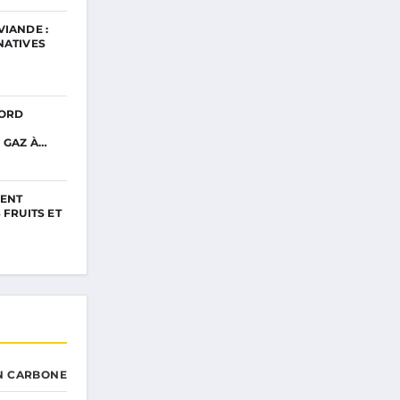
VIANDE :
NATIVES
CORD
 GAZ À…
VENT
 FRUITS ET
N CARBONE