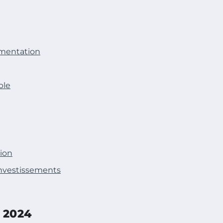
gmentation
ble
tion
investissements
 2024