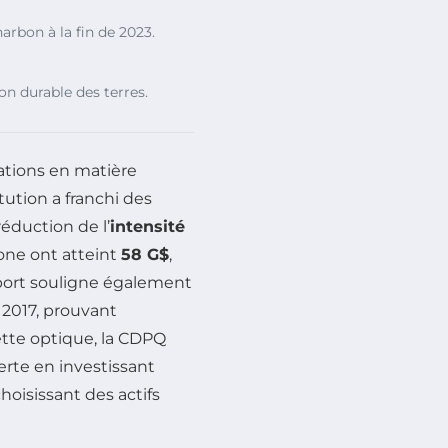
arbon à la fin de 2023.
on durable des terres.
ations en matière
titution a franchi des
réduction de l’
intensité
bone ont atteint
58 G$
,
port souligne également
 2017, prouvant
cette optique, la CDPQ
erte en investissant
hoisissant des actifs