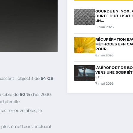
GOURDE EN INOX :
DURÉE D’UTILISAT
UN…
11 mai 2026
RÉCUPÉRATION EAU
MÉTHODES EFFICA
POUR…
8 mai 2026
L’AÉROPORT DE BO
VERS UNE SOBRIÉ
ET…
passant l’objectif de
54 G$
7 mai 2026
a cible de
60 %
d’ici 2030.
rtefeuille.
ies renouvelables, le
 plus émetteurs, incluant