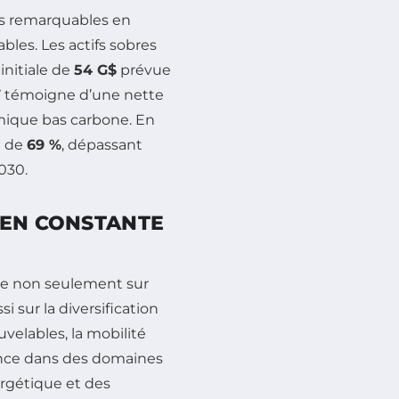
ats remarquables en
les. Les actifs sobres
 initiale de
54 G$
prévue
 témoigne d’une nette
mique bas carbone. En
é de
69 %
, dépassant
030.
 EN CONSTANTE
re non seulement sur
 sur la diversification
velables, la mobilité
dence dans des domaines
ergétique et des