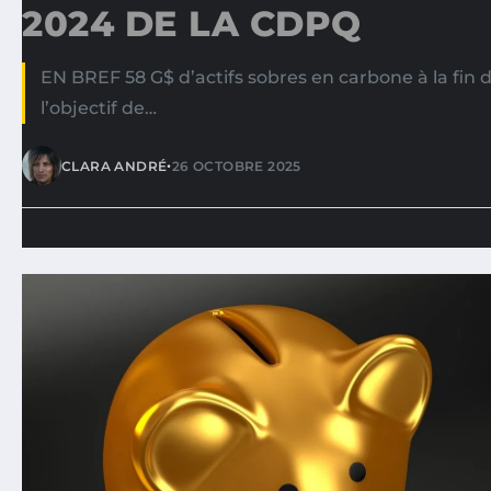
2024 DE LA CDPQ
EN BREF 58 G$ d’actifs sobres en carbone à la fin
l’objectif de…
•
CLARA ANDRÉ
26 OCTOBRE 2025