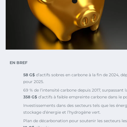
EN BREF
58 G$
d’actifs sobres en carbone à la fin de 2024, dé
pour 2025.
69 % de l’intensité carbone depuis 2017, surpassant l
358 G$
d’actifs à faible empreinte carbone dans le po
Investissements dans des secteurs tels que les énerg
stockage d’énergie et l’hydrogène vert.
Plan de décarbonation pour soutenir les secteurs les