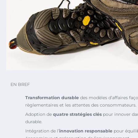
EN BREF
Transformation durable
des modèles d’affaires faç
règlementaires et les attentes des consommateurs.
Adoption de
quatre stratégies clés
pour innover dan
durable.
Intégration de l’
innovation responsable
pour équili