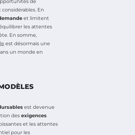
 opportunités de
 considérables. En
demande
et limitent
quilibrer les attentes
nète. En somme,
le
est désormais une
 dans un monde en
 MODÈLES
dursables
est devenue
ation des
exigences
oissantes et les attentes
entiel pour les