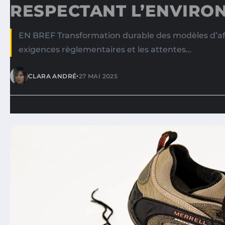
RESPECTANT L’ENVIRO
EN BREF Transformation durable des modèles d’aff
exigences règlementaires et les attentes…
•
CLARA ANDRÉ
27 MAI 2025