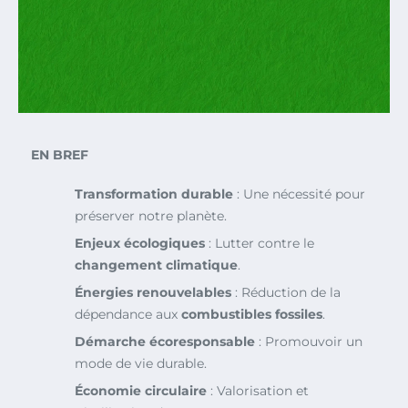
EN BREF
Transformation durable
: Une nécessité pour
préserver notre planète.
Enjeux écologiques
: Lutter contre le
changement climatique
.
Énergies renouvelables
: Réduction de la
dépendance aux
combustibles fossiles
.
Démarche écoresponsable
: Promouvoir un
mode de vie durable.
Économie circulaire
: Valorisation et