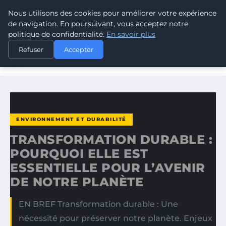
Nous utilisons des cookies pour améliorer votre expérience
CLIMATE RESPONSE BLOG
de navigation. En poursuivant, vous acceptez notre
politique de confidentialité.
En savoir plus
ACCUEIL
ENVIRONNEMENT ET DURABILITÉ
Refuser
Accepter
TRANSFORMATION DURABLE : POURQUOI ELLE EST
ESSENTIELLE…
ENVIRONNEMENT ET DURABILITÉ
TRANSFORMATION DURABLE :
POURQUOI ELLE EST
ESSENTIELLE POUR L’AVENIR
DE NOTRE PLANÈTE
EN BREF Transformation durable : Une
nécessité pour préserver notre planète. Enjeux