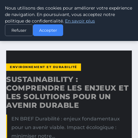
Nous utilisons des cookies pour améliorer votre expérience
CLIMATE RESPONSE BLOG
de navigation. En poursuivant, vous acceptez notre
politique de confidentialité.
En savoir plus
ACCUEIL
ENVIRONNEMENT ET DURABILITÉ
Refuser
Accepter
SUSTAINABILITY : COMPRENDRE LES ENJEUX ET LES…
ENVIRONNEMENT ET DURABILITÉ
SUSTAINABILITY :
COMPRENDRE LES ENJEUX ET
LES SOLUTIONS POUR UN
AVENIR DURABLE
EN BREF Durabilité : enjeux fondamentaux
pour un avenir viable. Impact écologique :
minimiser notre…