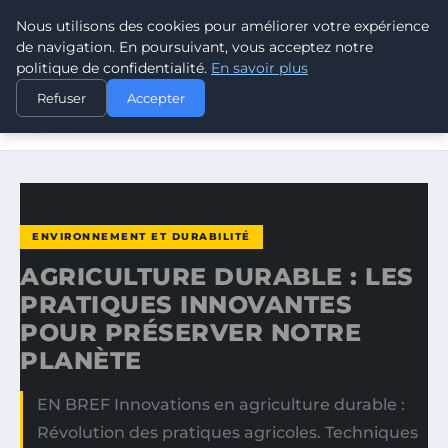
Nous utilisons des cookies pour améliorer votre expérience
CLIMATE RESPONSE BLOG
de navigation. En poursuivant, vous acceptez notre
politique de confidentialité.
En savoir plus
ACCUEIL
ENVIRONNEMENT ET DURABILITÉ
Refuser
Accepter
AGRICULTURE DURABLE : LES PRATIQUES INNOVANTES
POUR…
ENVIRONNEMENT ET DURABILITÉ
AGRICULTURE DURABLE : LES
PRATIQUES INNOVANTES
POUR PRÉSERVER NOTRE
PLANÈTE
EN BREF Innovations en agriculture durable :
Révolution des pratiques agricoles. Techniques