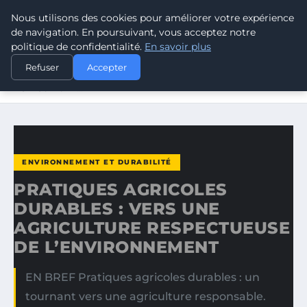
Nous utilisons des cookies pour améliorer votre expérience
CLIMATE RESPONSE BLOG
de navigation. En poursuivant, vous acceptez notre
politique de confidentialité.
En savoir plus
ACCUEIL
ENVIRONNEMENT ET DURABILITÉ
Refuser
Accepter
PRATIQUES AGRICOLES DURABLES : VERS UNE
AGRICULTURE…
ENVIRONNEMENT ET DURABILITÉ
PRATIQUES AGRICOLES
DURABLES : VERS UNE
AGRICULTURE RESPECTUEUSE
DE L’ENVIRONNEMENT
EN BREF Pratiques agricoles durables : un
tournant vers une agriculture responsable.