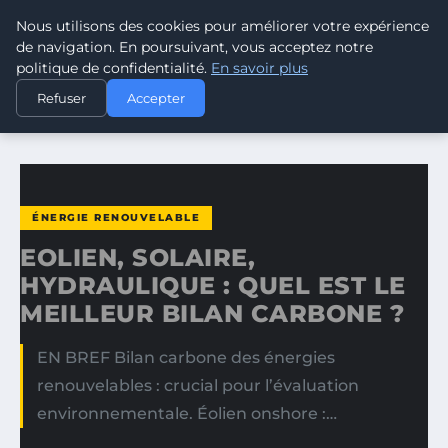
Nous utilisons des cookies pour améliorer votre expérience
CLIMATE RESPONSE BLOG
de navigation. En poursuivant, vous acceptez notre
politique de confidentialité.
En savoir plus
ACCUEIL
ÉNERGIE RENOUVELABLE
Refuser
Accepter
EOLIEN, SOLAIRE, HYDRAULIQUE : QUEL EST LE MEILLEUR…
ÉNERGIE RENOUVELABLE
EOLIEN, SOLAIRE,
HYDRAULIQUE : QUEL EST LE
MEILLEUR BILAN CARBONE ?
EN BREF Bilan carbone des énergies
renouvelables : crucial pour l’évaluation
environnementale. Éolien onshore :…