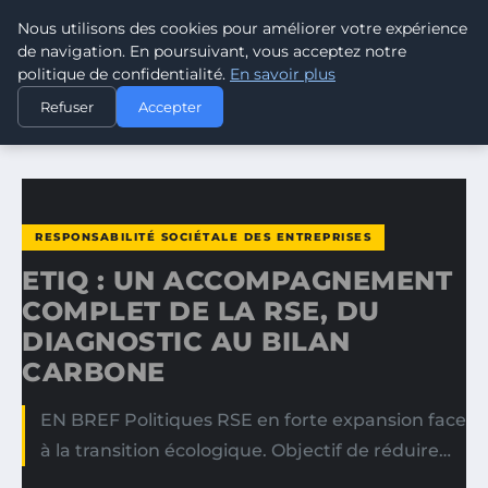
Nous utilisons des cookies pour améliorer votre expérience
CLIMATE RESPONSE BLOG
de navigation. En poursuivant, vous acceptez notre
politique de confidentialité.
En savoir plus
ACCUEIL
RESPONSABILITÉ SOCIÉTALE DES ENTREPRISES
Refuser
Accepter
ETIQ : UN ACCOMPAGNEMENT COMPLET DE LA RSE, DU…
RESPONSABILITÉ SOCIÉTALE DES ENTREPRISES
ETIQ : UN ACCOMPAGNEMENT
COMPLET DE LA RSE, DU
DIAGNOSTIC AU BILAN
CARBONE
EN BREF Politiques RSE en forte expansion face
à la transition écologique. Objectif de réduire…