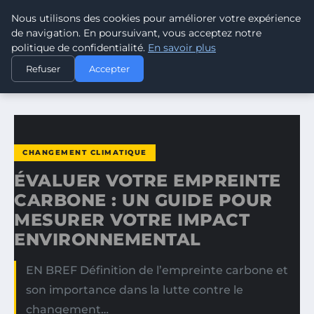
Nous utilisons des cookies pour améliorer votre expérience
CLIMATE RESPONSE BLOG
de navigation. En poursuivant, vous acceptez notre
politique de confidentialité.
En savoir plus
ACCUEIL
CHANGEMENT CLIMATIQUE
Refuser
Accepter
ÉVALUER VOTRE EMPREINTE CARBONE : UN GUIDE POUR…
CHANGEMENT CLIMATIQUE
ÉVALUER VOTRE EMPREINTE
CARBONE : UN GUIDE POUR
MESURER VOTRE IMPACT
ENVIRONNEMENTAL
EN BREF Définition de l’empreinte carbone et
son importance dans la lutte contre le
changement…