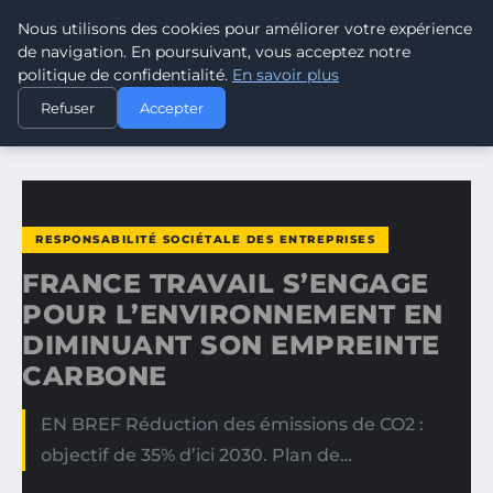
Nous utilisons des cookies pour améliorer votre expérience
CLIMATE RESPONSE BLOG
de navigation. En poursuivant, vous acceptez notre
politique de confidentialité.
En savoir plus
ACCUEIL
RESPONSABILITÉ SOCIÉTALE DES ENTREPRISES
Refuser
Accepter
FRANCE TRAVAIL S’ENGAGE POUR L’ENVIRONNEMENT EN…
RESPONSABILITÉ SOCIÉTALE DES ENTREPRISES
FRANCE TRAVAIL S’ENGAGE
POUR L’ENVIRONNEMENT EN
DIMINUANT SON EMPREINTE
CARBONE
EN BREF Réduction des émissions de CO2 :
objectif de 35% d’ici 2030. Plan de…