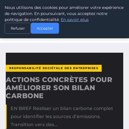
Nous utilisons des cookies pour améliorer votre expérience
CLIMATE RESPONSE BLOG
de navigation. En poursuivant, vous acceptez notre
politique de confidentialité.
En savoir plus
ACCUEIL
RESPONSABILITÉ SOCIÉTALE DES ENTREPRISES
Refuser
Accepter
ACTIONS CONCRÈTES POUR AMÉLIORER SON BILAN
CARBONE
RESPONSABILITÉ SOCIÉTALE DES ENTREPRISES
ACTIONS CONCRÈTES POUR
AMÉLIORER SON BILAN
CARBONE
EN BREF Réaliser un bilan carbone complet
pour identifier les sources d’émissions.
Transition vers des…