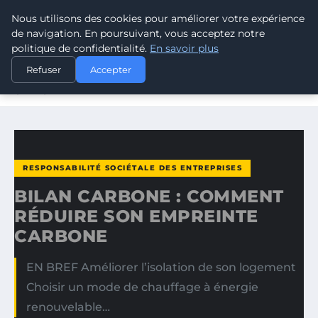
Nous utilisons des cookies pour améliorer votre expérience
CLIMATE RESPONSE BLOG
de navigation. En poursuivant, vous acceptez notre
politique de confidentialité.
En savoir plus
ACCUEIL
RESPONSABILITÉ SOCIÉTALE DES ENTREPRISES
Refuser
Accepter
BILAN CARBONE : COMMENT RÉDUIRE SON EMPREINTE
CARBONE
RESPONSABILITÉ SOCIÉTALE DES ENTREPRISES
BILAN CARBONE : COMMENT
RÉDUIRE SON EMPREINTE
CARBONE
EN BREF Améliorer l’isolation de son logement
Choisir un mode de chauffage à énergie
renouvelable…