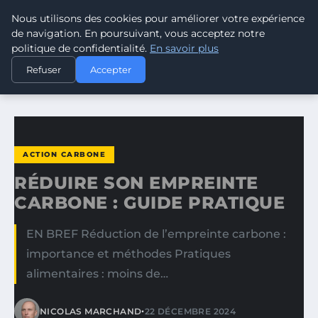
Nous utilisons des cookies pour améliorer votre expérience
CLIMATE RESPONSE BLOG
de navigation. En poursuivant, vous acceptez notre
politique de confidentialité.
En savoir plus
ACCUEIL
ACTION CARBONE
Refuser
Accepter
RÉDUIRE SON EMPREINTE CARBONE : GUIDE PRATIQUE
ACTION CARBONE
RÉDUIRE SON EMPREINTE
CARBONE : GUIDE PRATIQUE
EN BREF Réduction de l’empreinte carbone :
importance et méthodes Pratiques
alimentaires : moins de…
•
NICOLAS MARCHAND
22 DÉCEMBRE 2024