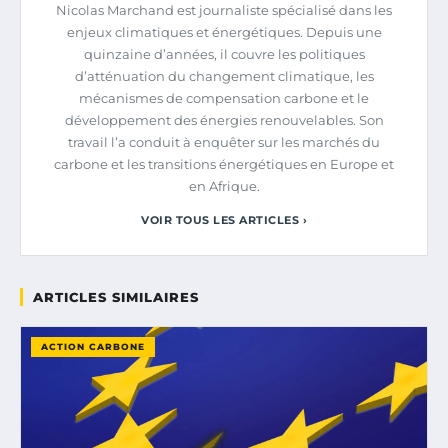
Nicolas Marchand est journaliste spécialisé dans les
enjeux climatiques et énergétiques. Depuis une
quinzaine d’années, il couvre les politiques
d’atténuation du changement climatique, les
mécanismes de compensation carbone et le
développement des énergies renouvelables. Son
travail l’a conduit à enquêter sur les marchés du
carbone et les transitions énergétiques en Europe et
en Afrique.
VOIR TOUS LES ARTICLES ›
ARTICLES SIMILAIRES
ACTION CARBONE