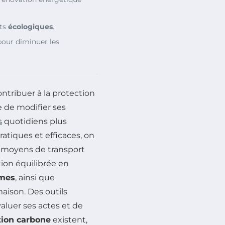
ets
écologiques
.
pour diminuer les
ntribuer à la protection
e de modifier ses
s
quotidiens plus
atiques et efficaces, on
e moyens de transport
tion équilibrée en
umes
, ainsi que
aison. Des outils
luer ses actes et de
ion carbone
existent,