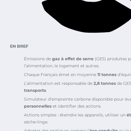
EN BREF
Émissions de
gaz à effet de serre
(GES) produites p
l’alimentation, le logement et autres.
Chaque Français émet en moyenne
11 tonnes
d’équi
L’alimentation est responsable de
2,8 tonnes
de GES,
transports
.
Simulateur d’empreinte carbone disponible pour év
personnelles
et identifier des actions.
Actions simples : éteindre les appareils, utiliser un
é
sèche-linge.
Adopter des pratiques comme l’
éco-conduite
ou la 