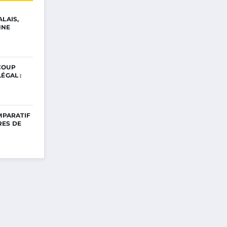
ALAIS,
NNE
COUP
ÉGAL :
OMPARATIF
RES DE