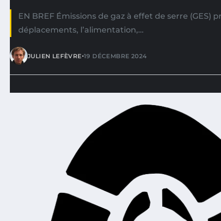
EN BREF Émissions de gaz à effet de serre (GES) pr
déplacements, l’alimentation,…
•
JULIEN LEFÈVRE
19 DÉCEMBRE 2024