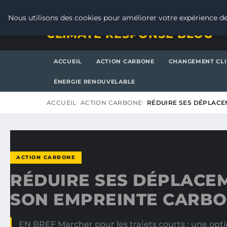
SAMEDI 8 AOÛT 2026
Nous utilisons des cookies pour améliorer votre expérience de
CLIMATE RESPONSE BLOG
ACCUEIL
ACTION CARBONE
CHANGEMENT CL
ÉNERGIE RENOUVELABLE
ACCUEIL
ACTION CARBONE
RÉDUIRE SES DÉPLACE
ACTION CARBONE
RÉDUIRE SES DÉPLACE
SON EMPREINTE CARB
EN BREF Marcher pour les trajets courts : une opti