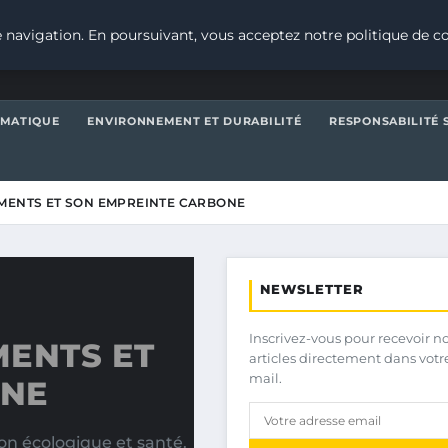
 navigation. En poursuivant, vous acceptez notre politique de co
IMATIQUE
ENVIRONNEMENT ET DURABILITÉ
RESPONSABILITÉ 
MENTS ET SON EMPREINTE CARBONE
NEWSLETTER
Inscrivez-vous pour recevoir n
MENTS ET
articles directement dans votr
mail.
ONE
on écologique et santé.