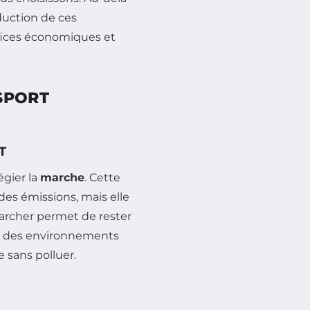
duction de ces
ices économiques et
SPORT
T
égier la
marche
. Cette
des émissions, mais elle
Marcher permet de rester
r à des environnements
e sans polluer.