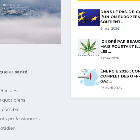
DANS LE PAS-DE-C
L’UNION EUROPÉE
SOUTIENT…
6 mai 2026
IGNORÉ PAR BEAU
MAIS POURTANT ILL
LES…
3 mai 2026
ÉNERGIE 2026 : C
ique
et
santé
.
COMPLET DES OFF
GAZ…
27 avril 2026
éhicules.
s quotidiens.
 possible.
nts professionnels.
tidien.