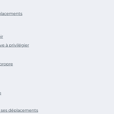
éplacements
ir
e à privilégier
 propre
e
re ses déplacements