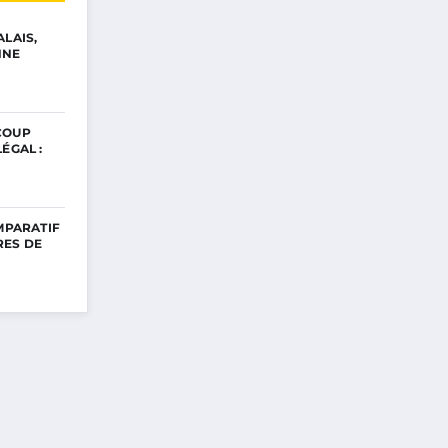
ALAIS,
NNE
COUP
ÉGAL :
OMPARATIF
RES DE