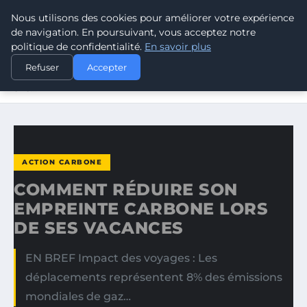
Nous utilisons des cookies pour améliorer votre expérience
CLIMATE RESPONSE BLOG
de navigation. En poursuivant, vous acceptez notre
politique de confidentialité.
En savoir plus
ACCUEIL
ACTION CARBONE
Refuser
Accepter
COMMENT RÉDUIRE SON EMPREINTE CARBONE LORS DE
SES…
ACTION CARBONE
COMMENT RÉDUIRE SON
EMPREINTE CARBONE LORS
DE SES VACANCES
EN BREF Impact des voyages : Les
déplacements représentent 8% des émissions
mondiales de gaz…