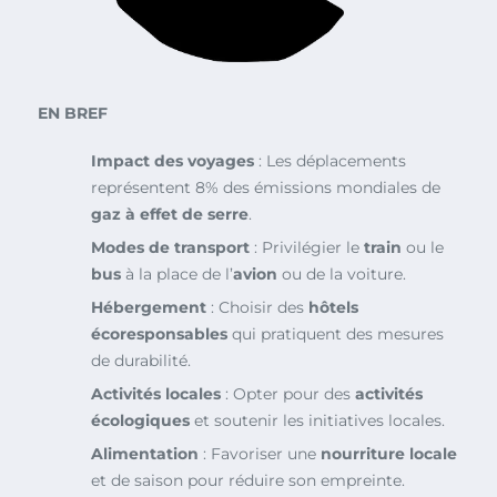
EN BREF
Impact des voyages
: Les déplacements
représentent 8% des émissions mondiales de
gaz à effet de serre
.
Modes de transport
: Privilégier le
train
ou le
bus
à la place de l’
avion
ou de la voiture.
Hébergement
: Choisir des
hôtels
écoresponsables
qui pratiquent des mesures
de durabilité.
Activités locales
: Opter pour des
activités
écologiques
et soutenir les initiatives locales.
Alimentation
: Favoriser une
nourriture locale
et de saison pour réduire son empreinte.