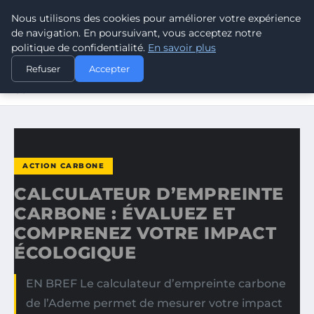
Nous utilisons des cookies pour améliorer votre expérience
CLIMATE RESPONSE BLOG
de navigation. En poursuivant, vous acceptez notre
politique de confidentialité.
En savoir plus
ACCUEIL
ACTION CARBONE
Refuser
Accepter
CALCULATEUR D’EMPREINTE CARBONE : ÉVALUEZ ET
COMPRENEZ…
ACTION CARBONE
CALCULATEUR D’EMPREINTE
CARBONE : ÉVALUEZ ET
COMPRENEZ VOTRE IMPACT
ÉCOLOGIQUE
EN BREF Le calculateur d’empreinte carbone
de l’Ademe permet de mesurer votre impact