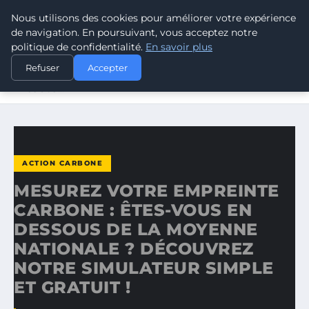
Nous utilisons des cookies pour améliorer votre expérience
CLIMATE RESPONSE BLOG
de navigation. En poursuivant, vous acceptez notre
politique de confidentialité.
En savoir plus
ACCUEIL
ACTION CARBONE
Refuser
Accepter
MESUREZ VOTRE EMPREINTE CARBONE : ÊTES-VOUS EN
DESSOUS…
ACTION CARBONE
MESUREZ VOTRE EMPREINTE
CARBONE : ÊTES-VOUS EN
DESSOUS DE LA MOYENNE
NATIONALE ? DÉCOUVREZ
NOTRE SIMULATEUR SIMPLE
ET GRATUIT !