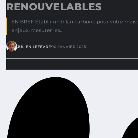
RENOUVELABLES
EN BREF Établir un bilan carbone pour votre mais
enjeux. Mesurer les…
•
JULIEN LEFÈVRE
10 JANVIER 2025