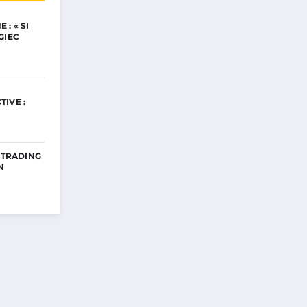
: « SI
GIEC
IVE :
E TRADING
N