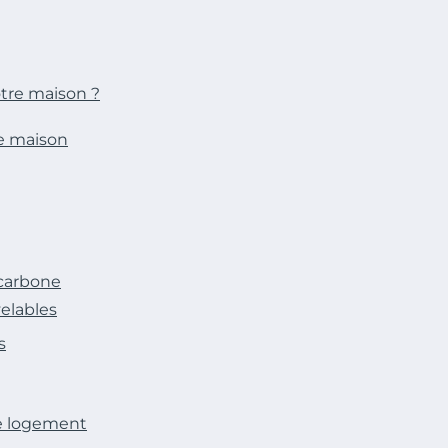
otre maison ?
re maison
 carbone
velables
s
e logement