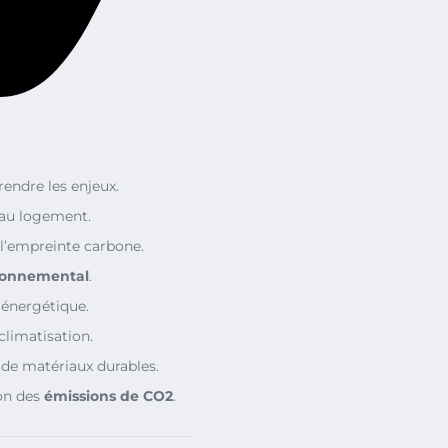
endre les enjeux.
 au logement.
l’empreinte carbone.
ronnemental
.
énergétique.
climatisation.
n de matériaux durables.
on des
émissions de CO2
.