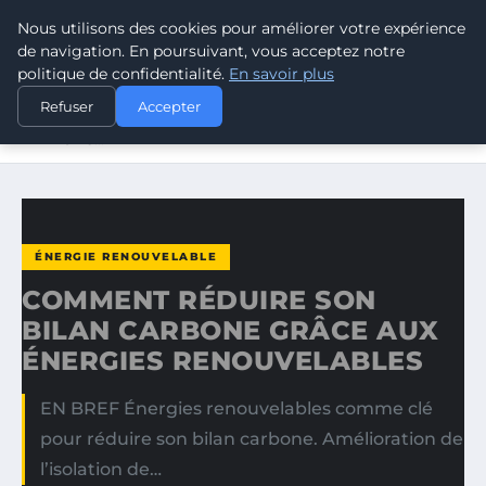
Nous utilisons des cookies pour améliorer votre expérience
CLIMATE RESPONSE BLOG
de navigation. En poursuivant, vous acceptez notre
politique de confidentialité.
En savoir plus
ACCUEIL
ÉNERGIE RENOUVELABLE
Refuser
Accepter
COMMENT RÉDUIRE SON BILAN CARBONE GRÂCE AUX
ÉNERGIES…
ÉNERGIE RENOUVELABLE
COMMENT RÉDUIRE SON
BILAN CARBONE GRÂCE AUX
ÉNERGIES RENOUVELABLES
EN BREF Énergies renouvelables comme clé
pour réduire son bilan carbone. Amélioration de
l’isolation de…