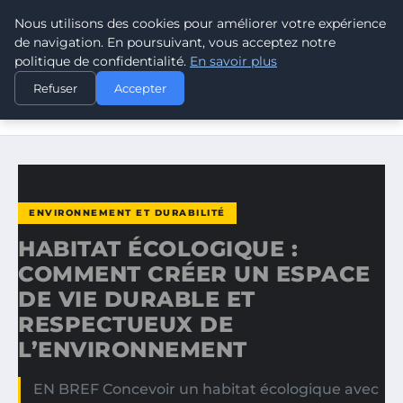
Nous utilisons des cookies pour améliorer votre expérience
CLIMATE RESPONSE BLOG
de navigation. En poursuivant, vous acceptez notre
politique de confidentialité.
En savoir plus
ACCUEIL
ENVIRONNEMENT ET DURABILITÉ
Refuser
Accepter
HABITAT ÉCOLOGIQUE : COMMENT CRÉER UN ESPACE DE
VIE…
ENVIRONNEMENT ET DURABILITÉ
HABITAT ÉCOLOGIQUE :
COMMENT CRÉER UN ESPACE
DE VIE DURABLE ET
RESPECTUEUX DE
L’ENVIRONNEMENT
EN BREF Concevoir un habitat écologique avec