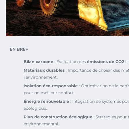
EN BREF
Bilan carbone
: Évaluation des
émissions de CO2
li
Matériaux durables
: Importance de choisir des ma
l’environnement.
Isolation éco-responsable
: Optimisation de la per
pour un meilleur confort.
Énergie renouvelable
: Intégration de systèmes pou
écologique.
Plan de construction écologique
: Stratégies pour
environnemental.