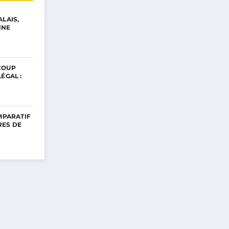
ALAIS,
NNE
COUP
ÉGAL :
OMPARATIF
RES DE