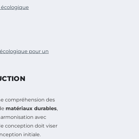
 écologique
 écologique pour un
UCTION
ne compréhension des
 de
matériaux durables
,
l’harmonisation avec
e conception doit viser
ception initiale.