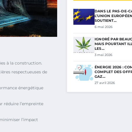
DANS LE PAS-DE-C
L’UNION EUROPÉE
SOUTIENT…
6 mai 2026
IGNORÉ PAR BEAU
MAIS POURTANT ILL
LES…
3 mai 2026
ées à la construction.
ÉNERGIE 2026 : C
tières respectueuses de
COMPLET DES OFF
GAZ…
27 avril 2026
formance énergétique
r réduire l’empreinte
 minimiser l’impact