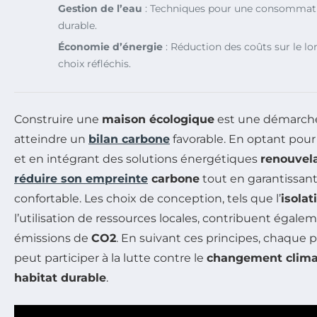
Gestion de l’eau
: Techniques pour une consommati
durable.
Économie d’énergie
: Réduction des coûts sur le l
choix réfléchis.
Construire une
maison écologique
est une démarche
atteindre un
bilan carbone
favorable. En optant pour
et en intégrant des solutions énergétiques
renouvel
réduire son empreinte
carbone
tout en garantissant
confortable. Les choix de conception, tels que l’
isola
l’utilisation de ressources locales, contribuent égale
émissions de
CO2
. En suivant ces principes, chaque 
peut participer à la lutte contre le
changement clima
habitat durable
.