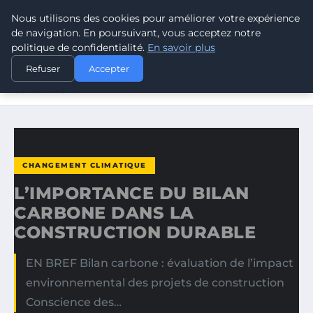
Nous utilisons des cookies pour améliorer votre expérience
CLIMATE RESPONSE BLOG
de navigation. En poursuivant, vous acceptez notre
politique de confidentialité.
En savoir plus
ACCUEIL
CHANGEMENT CLIMATIQUE
Refuser
Accepter
L’IMPORTANCE DU BILAN CARBONE DANS LA
CONSTRUCTION…
CHANGEMENT CLIMATIQUE
L’IMPORTANCE DU BILAN
CARBONE DANS LA
CONSTRUCTION DURABLE
EN BREF Bilan carbone : évaluation de l’impact
environnemental des projets de construction
Conscience des…