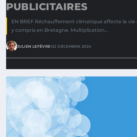
PUBLICITAIRES
EN BREF Réchauffement climatique affecte la vie 
y compris en Bretagne. Multiplication…
•
JULIEN LEFÈVRE
22 DÉCEMBRE 2024