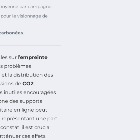
moyenne par campagne.
pour le visionnage de
carbonées
.
es sur l’
empreinte
les problèmes
t la distribution des
ssions de
CO2
,
s inutiles encouragées
bone des supports
taire en ligne peut
représentant une part
constat, il est crucial
tténuer ces effets