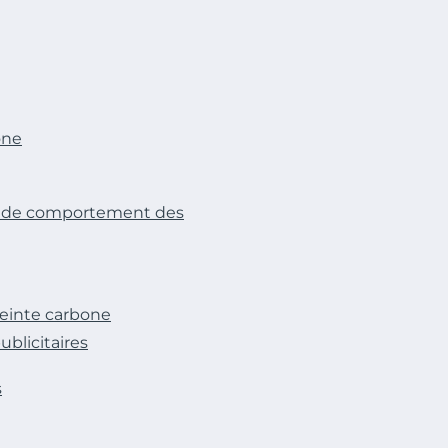
one
t de comportement des
preinte carbone
ublicitaires
s