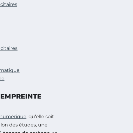
itaires
citaires
imatique
le
 EMPREINTE
é numérique
, qu’elle soit
Selon des études, une