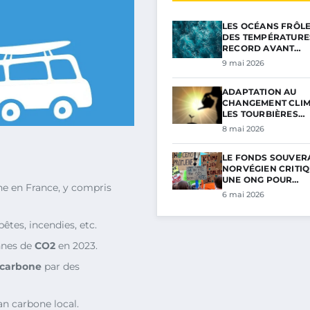
LES OCÉANS FRÔL
DES TEMPÉRATURE
RECORD AVANT…
9 mai 2026
ADAPTATION AU
CHANGEMENT CLIM
LES TOURBIÈRES…
8 mai 2026
LE FONDS SOUVER
NORVÉGIEN CRITIQ
UNE ONG POUR…
nne en France, y compris
6 mai 2026
êtes, incendies, etc.
nnes de
CO2
en 2023.
 carbone
par des
lan carbone local.