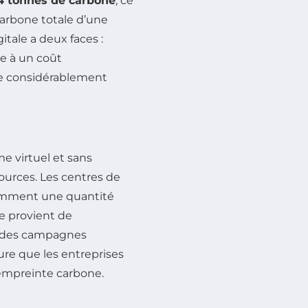
4 tonnes de carbone
, ce
carbone totale d’une
itale a deux faces :
ge à un coût
te considérablement
 virtuel et sans
ources. Les centres de
somment une quantité
e provient de
al des campagnes
re que les entreprises
empreinte carbone.