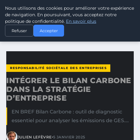
Nous utilisons des cookies pour améliorer votre expérience
CLIMATE RESPONSE BLOG
de navigation. En poursuivant, vous acceptez notre
politique de confidentialité.
En savoir plus
ACCUEIL
RESPONSABILITÉ SOCIÉTALE DES ENTREPRISES
Refuser
Accepter
INTÉGRER LE BILAN CARBONE DANS LA STRATÉGIE…
RESPONSABILITÉ SOCIÉTALE DES ENTREPRISES
INTÉGRER LE BILAN CARBONE
DANS LA STRATÉGIE
D’ENTREPRISE
EN BREF Bilan Carbone : outil de diagnostic
essentiel pour analyser les émissions de GES.…
•
JULIEN LEFÈVRE
5 JANVIER 2025