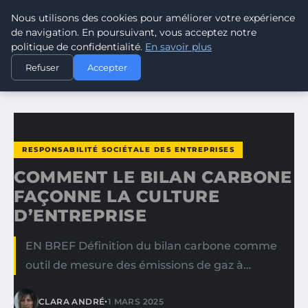
Nous utilisons des cookies pour améliorer votre expérience
CLIMATE RESPONSE BLOG
de navigation. En poursuivant, vous acceptez notre
politique de confidentialité.
En savoir plus
ACCUEIL
RESPONSABILITÉ SOCIÉTALE DES ENTREPRISES
Refuser
Accepter
COMMENT LE BILAN CARBONE FAÇONNE LA CULTURE…
RESPONSABILITÉ SOCIÉTALE DES ENTREPRISES
COMMENT LE BILAN CARBONE
FAÇONNE LA CULTURE
D’ENTREPRISE
EN BREF Définition du bilan carbone comme
outil de mesure des émissions de gaz à…
•
CLARA ANDRÉ
1 MARS 2025