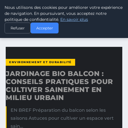
Nous utilisons des cookies pour améliorer votre expérience
CLIMATE RESPONSE BLOG
de navigation. En poursuivant, vous acceptez notre
politique de confidentialité.
En savoir plus
ACCUEIL
ENVIRONNEMENT ET DURABILITÉ
Refuser
Accepter
JARDINAGE BIO BALCON : CONSEILS PRATIQUES POUR…
ENVIRONNEMENT ET DURABILITÉ
JARDINAGE BIO BALCON :
CONSEILS PRATIQUES POUR
CULTIVER SAINEMENT EN
MILIEU URBAIN
EN BREF Préparation du balcon selon les
saisons Astuces pour cultiver un espace vert
sain…