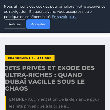
Nous utilisons des cookies pour améliorer votre expérience
CLIMATE RESPONSE BLOG
de navigation. En poursuivant, vous acceptez notre
politique de confidentialité.
En savoir plus
ACCUEIL
CHANGEMENT CLIMATIQUE
Refuser
Accepter
JETS PRIVÉS ET EXODE DES ULTRA-RICHES : QUAND
DUBAÏ…
CHANGEMENT CLIMATIQUE
JETS PRIVÉS ET EXODE DES
ULTRA-RICHES : QUAND
DUBAÏ VACILLE SOUS LE
CHAOS
EN BREF Augmentation de la demande pour
les jets privés due à la crise à…